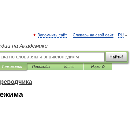
Запомнить сайт
Словарь на свой сайт
RU
едии на Академике
Найти!
Толкования
Переводы
Книги
Игры ⚽
ереводчика
режима