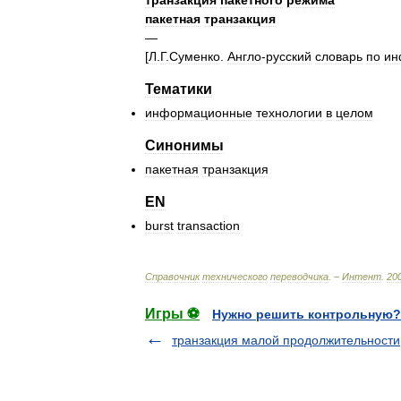
транзакция
пакетного
режима
пакетная
транзакция
—
[
Л
.
Г
.
Суменко
.
Англо
-
русский
словарь
по
ин
Тематики
информационные
технологии
в
целом
Синонимы
пакетная
транзакция
EN
burst
transaction
Справочник
технического
переводчика
. –
Интент
.
20
Игры ⚽
Нужно решить контрольную?
транзакция малой продолжительности