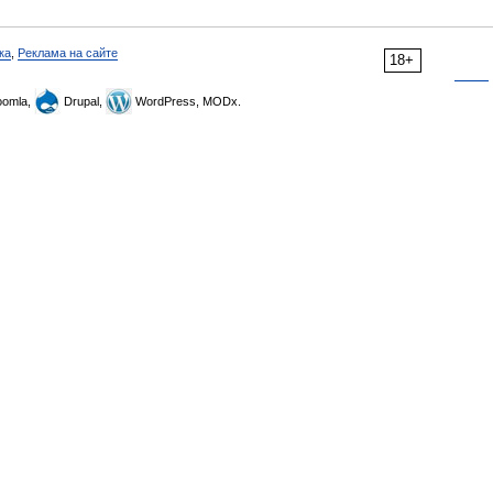
ка
,
Реклама на сайте
18+
omla,
Drupal,
WordPress, MODx.