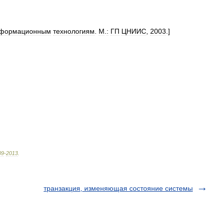
формационным
технологиям
.
М
.
:
ГП
ЦНИИС
,
2003
.]
09
-
2013
.
транзакция, изменяющая состояние системы